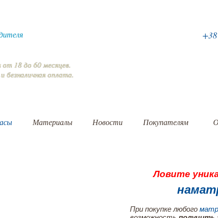
дителя
+3
я
от 18 до 60 месяцев.
 и безналичная
оплата
.
асы
Материалы
Новости
Покупателям
О
Ловите уник
намат
При покупке любого
матр
возможность
получить 