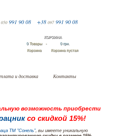
8
991 90 08
+38
991 90 08
050
097
КОРЗИНА
0
Товары
-
0 грн.
Корзина
Корзина пустая
плата и доставка
Контакты
альную возможность приобрести
рацник
со скидкой 15%!
аца ТМ "Сонель"
, вы имеете уникальную
гарантированную скидку в размере 15%