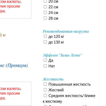
20 см
рсом валюты,
елия просим
22 см
ера.
24 см
26 см
Рекомендованная нагрузка
0 кг
до 120 кг
до 130 кг
Эффект "Зима-Лето"
Да
кс (Премиум)
Нет
Жесткость
Повышенная жесткость
рсом валюты,
Жесткий
елия просим
Средняя жесткость/ ближе
ера.
к жесткому