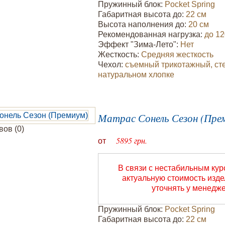
Пружинный блок:
Pocket Spring
Габаритная высота до:
22 см
Высота наполнения до:
20 см
Рекомендованная нагрузка:
до 12
Эффект "Зима-Лето":
Нет
Жесткость:
Средняя жесткость
Чехол:
съемный трикотажный, ст
натуральном хлопке
Матрас Сонель Сезон (Пре
ов (0)
5895 грн.
от
В связи с нестабильным ку
актуальную стоимость изд
уточнять у менедж
Пружинный блок:
Pocket Spring
Габаритная высота до:
22 см