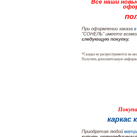
Все наши нов
офо
пол
При оформлении заказа
в
"СОНЕЛЬ" имеете возм
следующую покупку.
*Скидка не распространяется на ак
Получить дополнительную информ
Покупа
каркас
Приобретая любой
матра
купить ортопедический