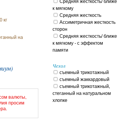
Средняя жесткость/ ближе
к мягкому
Средняя жесткость
0 кг
Ассиметричная жесткость
сторон
Средняя жесткость/ ближе
еганный на
к мягкому - с эффектом
памяти
Чехол
миум)
съемный трикотажный
съемный жаккардовый
съемный трикотажный,
стеганный на натуральном
рсом валюты,
хлопке
елия просим
ера.