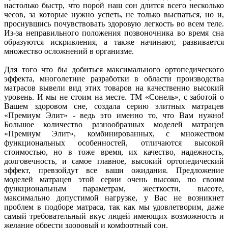
настолько быстр, что порой наш сон длится всего несколько
чесов, за которые нужно успеть, не только выспаться, но и,
проснувшись почувствовать здоровую легкость во всем теле.
Из-за неправильного положения позвоночника во время сна
образуются искривления, а также начинают, развивается
множество осложнений в организме.
Для того что бы добиться максимального ортопедического
эффекта, многолетние разработки в области производства
матрасов вывели вид этих товаров на качественно высокий
уровень. И мы не стоим на месте. ТМ «Сонель», с заботой о
Вашем здоровом сне, создала серию элитных матрацев
«Премиум Элит» - ведь это именно то, что Вам нужно!
Большое количество разнообразных моделей матрацев
«Премиум Элит», комбинированных, с множеством
функциональных особенностей, отличаются высокой
стоимостью, но в тоже время, их качество, надежность,
долговечность, и самое главное, высокий ортопедический
эффект, превзойдут все ваши ожидания. Предложение
моделей матрацев этой серии очень высоко, по своим
функциональным параметрам, жесткости, высоте,
максимально допустимой нагрузке, у Вас не возникнет
проблем в подборе матраса, так как мы удовлетворим, даже
самый требовательный вкус людей имеющих возможность и
желание обрести здоровый и комфортный сон.