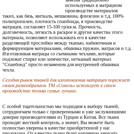
используемых в матрацном
производстве материалов
таких, как бязь, миткаль, мешковина, флизелин и т.д. 100%
полипропилен, плотность спанбонда, в производстве
матрацев, составляет 15-100 гр/кв.м. Прочность,
долговечность, легкость в раскрое и другие качества этого
материала, позволяют использовать его в качестве
разделяющей прослойки между тканью, набивочным и
формирующим материалами, обшивка пружин, матрасов и т.д.
Изготавливая матрацы со съемными чехлами, которые
подлежат стирке или химчистке, нетканый материал
"Спанбонд" просто незаменим для внутренней обшивки
чехла.
Сегодня рынок тканей для изготовления матрацев поражает
своим разнообразием. ТМ «Сонель» использует в своем
производстве только самые лучшие.
С особой тщательностью мы подходим к выбору тканей,
сотрудничаем только с проверенными и уже заслужившими
доверие производителями из Турции и Китая. Все ткани
проходят жесткий контроль, а значит, Вы можете быть
полностью уверены в качестве приобретенной у нас
продукции. От качества ткани будет напрямую зависеть