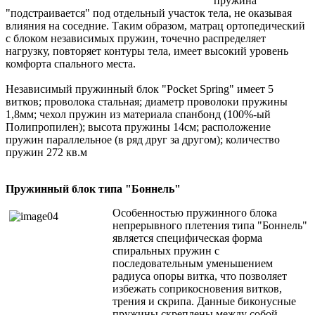
пружина
"подстраивается" под отдельный участок тела, не оказывая
влияния на соседние. Таким образом, матрац ортопедический
с блоком независимых пружин, точечно распределяет
нагрузку, повторяет контуры тела, имеет высокий уровень
комфорта спального места.
Независимый пружинный блок "Pocket Spring" имеет 5
витков; проволока стальная; диаметр проволоки пружины
1,8мм; чехол пружин из материала спанбонд (100%-ый
Полипропилен); высота пружины 14см; расположение
пружин параллельное (в ряд друг за другом); количество
пружин 272 кв.м
Пружинный блок типа "Боннель"
Особенностью пружинного блока
непрерывного плетения типа "Боннель"
является специфическая форма
спиральных пружин с
последовательным уменьшением
радиуса опоры витка, что позволяет
избежать соприкосновения витков,
трения и скрипа. Данные биконусные
пружины скреплены между собой