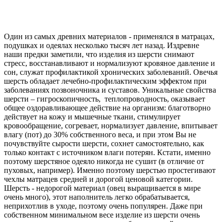
Один из самых древних материалов - применялся в матрацах,
подушках и одеялах несколько тысяч лет назад. Издревне
наши предки заметили, что изделия из шерсти снимают
стресс, восстанавливают и нормализуют кровяное давление и
сон, служат профилактикой хронических заболеваний. Овечья
шерсть обладает лечебно-профилактическим эффектом при
заболеваниях позвоночника и суставов. Уникальные свойства
шерсти – гигроскопичность, теплопроводность, оказывает
общее оздоравливающее действие на организм: благотворно
действует на кожу и мышечные ткани, стимулирует
кровообращение, согревает, нормализует давление, впитывает
влагу (пот) до 30% собственного веса, и при этом Вы не
почувствуйте сырости шерсти, сохнет самостоятельно, как
только контакт с источником влаги потерян. Кстати, именно
поэтому шерстяное одеяло никогда не сушит (в отличие от
пуховых, например). Именно поэтому шерстью простегивают
чехлы матрацев средней и дорогой ценовой категории.
Шерсть - недорогой материал (овец выращивается в мире
очень много), этот наполнитель легко обрабатывается,
неприхотлив в уходе, поэтому очень популярен. Даже при
собственном минимальном весе изделие из шерсти очень