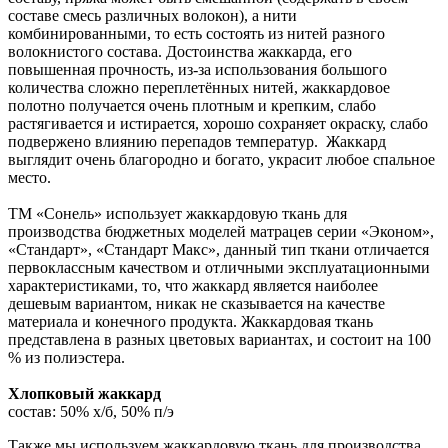
составе смесь различных волокон), а нити
комбинированными, то есть состоять из нитей разного
волокнистого состава. Достоинства жаккарда, его
повышенная прочность, из-за использования большого
количества сложно переплетённых нитей, жаккардовое
полотно получается очень плотным и крепким, слабо
растягивается и истирается, хорошо сохраняет окраску, слабо
подвержено влиянию перепадов температур. Жаккард
выглядит очень благородно и богато, украсит любое спальное
место.
ТМ «Сонель» использует жаккардовую ткань для
производства бюджетных моделей матрацев серии «Эконом»,
«Стандарт», «Стандарт Макс», данный тип ткани отличается
первоклассным качеством и отличными эксплуатационными
характеристиками, то, что жаккард является наиболее
дешевым вариантом, никак не сказывается на качестве
материала и конечного продукта. Жаккардовая ткань
представлена в разных цветовых вариантах, и состоит на 100
% из полиэстера.
Хлопковый жаккард
состав: 50% х/б, 50% п/э
Также мы используем жаккардовую ткань для производства