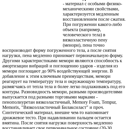
- материал с особыми физико-
механическими свойствами,
характеризуется медленным
восстановлением после сжатия.
При погружении какого-либо
объекта (например,
человеческого тела) в
вязкоэластичную пену
(меиори), пена точно
воспроизводит форму погруженного тела, а после снятия
нагрузки, пена медленно принимает первоначальную форму.
Другими характеристиками мемори являются способность к
амортизации вибраций и поглощению ударов - изделия из
мемори поглощают до 90% воздействующей энергии. В
добавление к этим ключевым преимуществам, мемори
реагирует на температуру тела и окружающую температуру,
размягчаясь от тепла тела и более легко подлаживаясь под его
контуры. Разновидность мемори, разными производителями
выпускается под разными торговыми марками -
пенополиуретан вязкоэластичный, Memory Foam, Tempur,
Memorix, "Вязкоэлластичный Билаксиласт" и проч.
Синтетический материал, внешне чем-то напоминает
дрожжевое тесто. При надавливании пальцем остается
вмятина. После снятия нагрузки поверхность медленно
восстанавливает свое первоначальное состояние (20-30