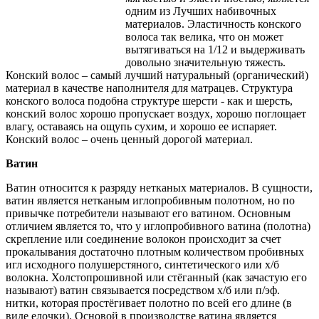
одним из Лучших набивочных
материалов. Эластичность конского
волоса так велика, что он может
вытягиваться на 1/12 и выдерживать
довольно значительную тяжесть.
Конский волос – самый лучший натуральный (органический)
материал в качестве наполнителя для матрацев. Структура
конского волоса подобна структуре шерсти - как и шерсть,
конский волос хорошо пропускает воздух, хорошо поглощает
влагу, оставаясь на ощупь сухим, и хорошо ее испаряет.
Конский волос – очень ценный дорогой материал.
Ватин
Ватин относится к разряду нетканых материалов. В сущности,
ватин является нетканым иглопробивным полотном, но по
привычке потребители называют его ватином. Основным
отличием является то, что у иглопробивного ватина (полотна)
скрепление или соединение волокон происходит за счет
прокалывания достаточно плотным количеством пробивных
игл исходного полушерстяного, синтетического или х/б
волокна. Холстопрошивной или стёганный (как зачастую его
называют) ватин связывается посредством х/б или п/эф.
нитки, которая простёгивает полотно по всей его длине (в
виде елочки). Основой в производстве ватина является