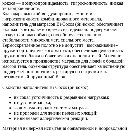
кокоса — воздухопроницаемость, гигроскопичность, низкая
теплопроводность.
Благодаря высокой воздухопроницаемости и
гигроскопичности комбинированного материала,
наполнитель для матрасов Bi-Cocos (би-кокос) обеспечивает
«климат-контроль» во время сна, идеально поддерживает
воздухо - и влагообмен, способствуя сохранению
стабильности микроклимата спального места.
Термоскрепленное полотно не допустит «выскакивание»
пружин ортопедического матраса, обеспечивая целостность
пружинного блока и более мягких наполнителей. Успешно
используется в производстве матрацев для людей с большой
массой тела, объемная структура обеспечивает качественную
поддержку позвоночника, реагируя на нагрузки как
независимый пружинный блок.
Свойства наполнителя Bi-Cocos (би-кокос):
высокая устойчивость к разрывным нагрузкам;
отсутствие запаха;
«климат-контроль» системы матраса;
не пригоден для жизни пылевых клещей;
не вызывает аллергической реакции.
Материал выдержал испытания обязательной и добровольной