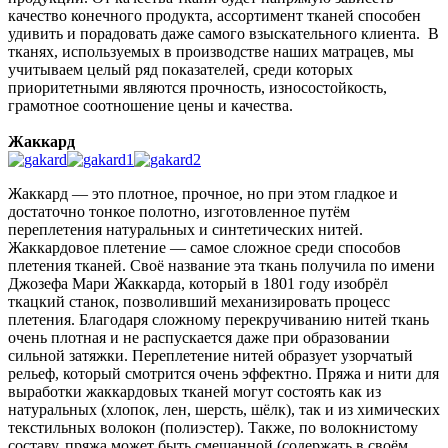
качество конечного продукта, ассортимент тканей способен
удивить и порадовать даже самого взыскательного клиента. В
тканях, используемых в производстве наших матрацев, мы
учитываем целый ряд показателей, среди которых
приоритетными являются прочность, износостойкость,
грамотное соотношение цены и качества.
Жаккард
Жаккард — это плотное, прочное, но при этом гладкое и
достаточно тонкое полотно, изготовленное путём
переплетения натуральных и синтетических нитей.
Жаккардовое плетение — самое сложное среди способов
плетения тканей. Своё название эта ткань получила по имени
Джозефа Мари Жаккарда, который в 1801 году изобрёл
ткацкий станок, позволивший механизировать процесс
плетения. Благодаря сложному перекручиванию нитей ткань
очень плотная и не распускается даже при образовании
сильной затяжки. Переплетение нитей образует узорчатый
рельеф, который смотрится очень эффектно. Пряжа и нити для
выработки жаккардовых тканей могут состоять как из
натуральных (хлопок, лен, шерсть, шёлк), так и из химических
текстильных волокон (полиэстер). Также, по волокнистому
составу, пряжа может быть смешанной (содержать в своём