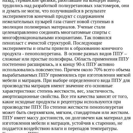
назад, германские физики, работавшие на концерн Байер,
трудились над разработкой полиуретановых эластомеров, они
и думать не могли, что получившийся в результате
экспериментов конечный продукт с содержанием
нежелательных пузырей газа станет новой ступенью в
эволюции полимерных материалов. Ученые стали
целенаправленно соединять многоатомные спирты с
многофункциональными изоциантами. Так появился
пенопласт с ячеистой структурой. Последующие
эксперименты и опыты привели к образованию конечного
продукта - пенополиуретана. В основе разных видов ППУ –
сложные или простые полиэфиры. Область применения ППУ
постепенно расширялась, и к концу 90-х ППУ активно
использовались повсеместно. Причем около 70% всего объема
вырабатываемых ППУ применялись при изготовлении мягкой
мебели и матрацев. При выборе определенного вида ППУ для
производства матрацев имеют значение его основные
характеристики: степень жесткости, вес, эластичность,
амортизационные свойства. Все эти качества зависят от того,
какие исходные продукты и рецептуры используются при
производстве ППУ. По степени жесткости пенополиуретан
может быть сверхмягким, мягким, стандартным или жестким.
ППУ имеет массу достоинств, он долговечен как материал для
изготовления мебели и матрацев, устойчив к старению, не
поддается воздействию влаги и перепадов температуры.