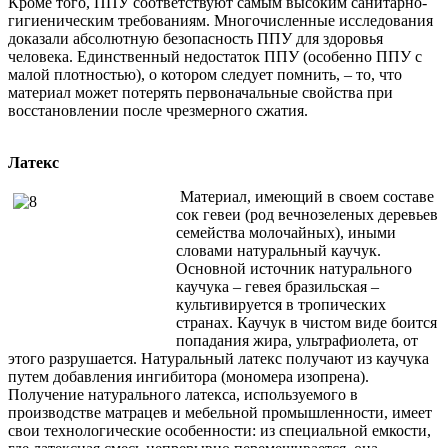
Кроме того, ППУ соответствуют самым высоким санитарно-
гигиеническим требованиям. Многочисленные исследования
доказали абсолютную безопасность ППУ для здоровья
человека. Единственный недостаток ППУ (особенно ППУ с
малой плотностью), о котором следует помнить, – то, что
материал может потерять первоначальные свойства при
восстановлении после чрезмерного сжатия.
Латекс
Материал, имеющий в своем составе
сок гевеи (род вечнозеленых деревьев
семейства молочайных), иными
словами натуральный каучук.
Основной источник натурального
каучука – гевея бразильская –
культивируется в тропических
странах. Каучук в чистом виде боится
попадания жира, ультрафиолета, от
этого разрушается. Натуральный латекс получают из каучука
путем добавления ингибитора (мономера изопрена).
Получение натурального латекса, используемого в
производстве матрацев и мебельной промышленности, имеет
свои технологические особенности: из специальной емкости,