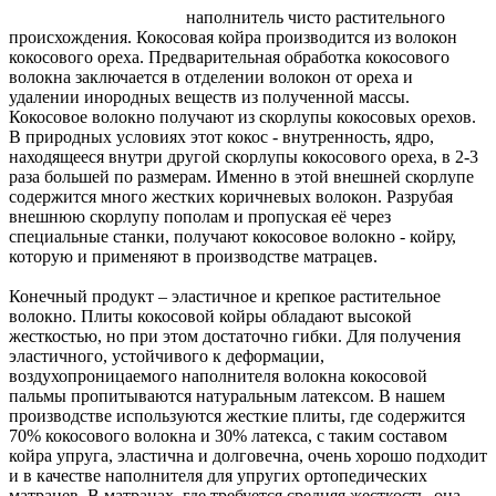
наполнитель чисто растительного
происхождения. Кокосовая койра производится из волокон
кокосового ореха. Предварительная обработка кокосового
волокна заключается в отделении волокон от ореха и
удалении инородных веществ из полученной массы.
Кокосовое волокно получают из скорлупы кокосовых орехов.
В природных условиях этот кокос - внутренность, ядро,
находящееся внутри другой скорлупы кокосового ореха, в 2-3
раза большей по размерам. Именно в этой внешней скорлупе
содержится много жестких коричневых волокон. Разрубая
внешнюю скорлупу пополам и пропуская её через
специальные станки, получают кокосовое волокно - койру,
которую и применяют в производстве матрацев.
Конечный продукт – эластичное и крепкое растительное
волокно. Плиты кокосовой койры обладают высокой
жесткостью, но при этом достаточно гибки. Для получения
эластичного, устойчивого к деформации,
воздухопроницаемого наполнителя волокна кокосовой
пальмы пропитываются натуральным латексом. В нашем
производстве используются жесткие плиты, где содержится
70% кокосового волокна и 30% латекса, с таким составом
койра упруга, эластична и долговечна, очень хорошо подходит
и в качестве наполнителя для упругих ортопедических
матрацев. В матрацах, где требуется средняя жесткость, она