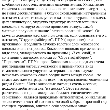
комбинируется с эластичными наполнителями. Уникальные
свойства кокосового волокна - оно не впитывает влагу, запах,
не гниет десятилетиями, а будучи скрепленным натуральным
латексом (латекс используется в качестве натурального клея),
дает "пушистую", упругую структуру из переплетенных
волокон, в которую отлично проникает воздух. Такой
материал получил название "латексированный кокос". Он
кажется довольно жестким при сжатии, если сравнивать его с
латексом, "Струттофайбером", ППУ (поролоном) или
пружинами. Продавить глубоко толстый слой кокосового
волокна очень непросто... Кокосовое волокно применяется в
виде слоя, укладываемого на пружины (1-3 см. слой), в
сочетании с латексом, иногда со "Струттофайбером",
"Периотеком", ППУ и проч. Кокосовая койра предназначена
для придания матрацу жесткости и применятся в виде
самостоятельного упругого материала - в этом случае
несколько кокосовых слоёв соединяются между собой. Это
самые жесткие матрацы из всех, что представлены модельным
рядом Сонель. Чисто кокосовые матрацы очень жесткие,
подходят любителям сна "на досках". Этот материал
растительного происхождения обладает гигиеническими
свойствами, является природным антисептиком. Уникальный
экологически чистый настил кокосовой койры, выросший под
солнцем тропиков, впитал в себя огромный запас