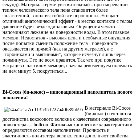
секунд). Материал термочувствительный - при нагревании
теплом человеческого тела пена становится более
элластичной, заполняя собой все неровности. Это дает
отличный анатомический эффект - в местах контакта с телом
давление будет везде одинаковым. Ощущения чем-то
напоминают лежание на поверхности воды. В этом главное
мемори. Недостаток - высокая цена и необычные ощущения
после попытки сменить положение тела - поверхность
оказывается не прямой (как на других матрасах), а с
"горбинками и вмятинами", которые исчезнут лишь через
полминуты. Это не всем нравится. Так что при покупке
матрацев с настилом мемори, сначала рекомендуем полежать
на нем минут 5, покрутиться...
Bi-Cocos (би-кокос) – инновационный наполнитель нового
поколения!
В материале Bi-Cocos
(би-кокос) сочетаются
достоинства кокосового волокна с качествами современного
полиэстера — hollcon. Физико-механические характеристики
определяются составом наполнителя. Прочность и
эластичность полиэстера великолепно дополняют свойства