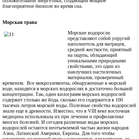
положительной энергетики, создающий мощное
благоприятное биополе во время сна.
Морская трава
Морские водоросли
представляют собой упругий
наполнитель для матрацев,
средней жесткости, приятный
на ощупь, обладающий
уникальными природными
свойствами, это один из
наилучших настилочных
материалов, проверенный
временем. Все микроэлементы, обнаруженные в морской
воде, находятся в морских водорослях в достаточно большой
концентрации. Так, один килограмм морских водорослей
содержит столько же йода, сколько его содержится в 100
тысячах литров морской воды. Полезные свойства водорослей
знали еще в древности. Известно, что в VIII веке восточная
медицина использовала их при лечении и профилактике
многих болезней. И сегодня различные виды морских
водорослей остаются неотъемлемой частью жизни народов
Азии, Латинской Америки, Европы. Для того чтобы
изготовить из морской травы наполнитель для матрацев, ее