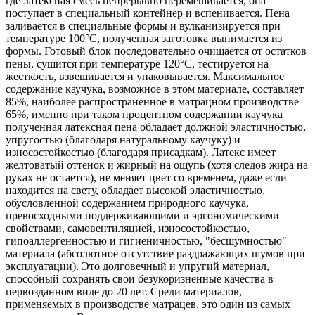
где латексная смесь непрерывно перемешивается, она
поступает в специальный контейнер и вспенивается. Пена
заливается в специальные формы и вулканизируется при
температуре 100°С, полученная заготовка вынимается из
формы. Готовый блок последовательно очищается от остатков
пены, сушится при температуре 120°С, тестируется на
жесткость, взвешивается и упаковывается. Максимальное
содержание каучука, возможное в этом материале, составляет
85%, наиболее распространенное в матрацном производстве –
65%, именно при таком процентном содержании каучука
полученная латексная пена обладает должной эластичностью,
упругостью (благодаря натуральному каучуку) и
износостойкостью (благодаря присадкам). Латекс имеет
желтоватый оттенок и жирный на ощупь (хотя следов жира на
руках не остается), не меняет цвет со временем, даже если
находится на свету, обладает высокой эластичностью,
обусловленной содержанием природного каучука,
превосходными поддерживающими и эргономическими
свойствами, самовентиляцией, износостойкостью,
гипоаллергенностью и гигиеничностью, "бесшумностью"
материала (абсолютное отсутствие раздражающих шумов при
эксплуатации). Это долговечный и упругий материал,
способный сохранять свои безукоризненные качества в
первозданном виде до 20 лет. Среди материалов,
применяемых в производстве матрацев, это один из самых