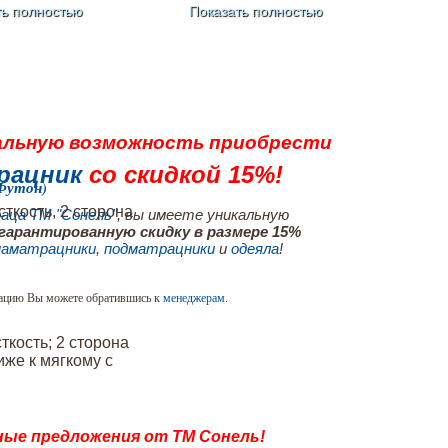
ть полностью
Показать полностью
По
пециальное предложение
альную возможность приобрести
рацник
со скидкой 15%!
(Футон)
сткость, 2 сторона
аца ТМ "Сонель"
, вы имеете уникальную
гарантированную скидку в размере 15%
наматрацники
,
подматрацники
и
одеяла
!
ацию Вы можете обратившись к
менеджерам
.
ткость; 2 сторона
иже к мягкому с
ые предложения от ТМ Сонель!