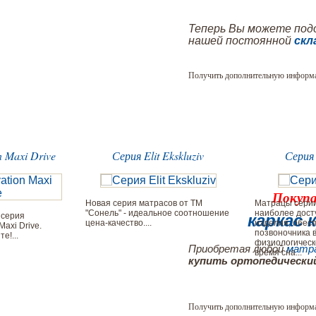
Теперь Вы можете под
нашей постоянной
скл
Получить дополнительную информ
n Maxi Drive
Серия Elit Ekskluziv
Серия
Покупа
Новая серия матрасов от ТМ
Матрацы серии
"Сонель" - идеальное соотношение
наиболее дост
 серия
каркас
цена-качество....
изделия, обес
Maxi Drive.
позвоночника 
е!...
физиологическ
Приобретая любой
матра
время сна...
купить ортопедический
Получить дополнительную информ