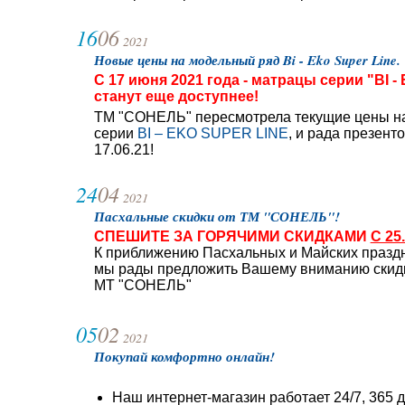
16
06
2021
Новые цены на модельный ряд Bi - Eko Super Line.
C 17 июня 2021 года - матрацы серии "BI 
станут еще доступнее!
ТМ "СОНЕЛЬ" пересмотрела текущие цены н
серии
BI – EKO SUPER LINE
, и рада презент
17.06.21!
24
04
2021
Пасхальные скидки от ТМ "СОНЕЛЬ"!
СПЕШИТЕ ЗА ГОРЯЧИМИ СКИДКАМИ
С 25
К приближению Пасхальных и Майских праздн
мы рады предложить Вашему вниманию скидк
МТ "СОНЕЛЬ"
05
02
2021
Покупай комфортно онлайн!
Наш интернет-магазин работает 24/7, 365 д