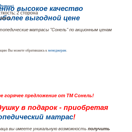
Футон)
енно высокое качество
ткость; 2 сторона
иболее выгодной цене
амяти
опедические матрасы "Сонель" по акционным ценам
ацию Вы можете обратившись к
менеджерам
.
е горячее предложение от ТМ Сонель!
ушку в подарок - приобретая
опедический матрас
!
раца вы имеете уникальную возможность
получить