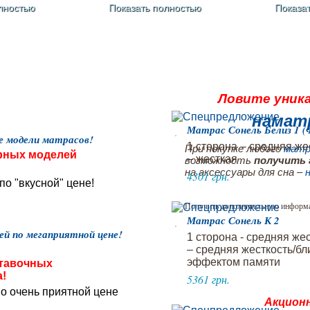
лностью
Показать полностью
Показа
С
Ловите уник
намат
Матрас Сонель Белиз 1 
е модели матрасов!
1 сторона – средняя же
При покупке любого
матр
ярных моделей
– жесткая
возможность
получить 
на аксессуары для сна –
4301 грн.
о "вкусной" цене!
Получить дополнительную информ
Матрас Сонель К 2
ей по мегаприятной цене!
1 сторона - средняя жес
– средняя жесткость/бл
эффектом памяти
тавочных
!
5361 грн.
о очень приятной цене
Акционн