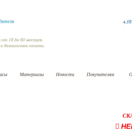
дителя
+3
я
от 18 до 60 месяцев.
 и безналичная
оплата
.
асы
Материалы
Новости
Покупателям
О
СК
НЕ