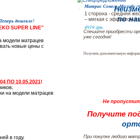
Матрас Сонель Малибу (
Неизм
1 сторона - средняя жес
по на
– мягкая с эффектом п
 Теперь дешевле!
4919 грн.
- EKO SUPER LINE"
Спешите приобрести орт
уже сегодня!
а модели матрацев
овать новые цены с
Получить дополнительную информ
.04 ПО 10.05.2021
!
иков,
и на модели матрацев
Не пропустит
Получите под
орт
При покупке любого мат
ней в году.