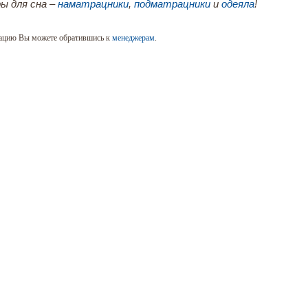
ы для сна –
наматрацники
,
подматрацники
и
одеяла
!
ацию Вы можете обратившись к
менеджерам
.