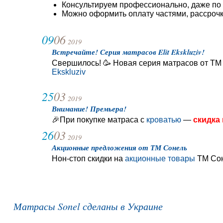
Консультируем профессионально, даже по 
Можно оформить оплату частями, рассрочк
09
06
2019
Встречайте! Серия матрасов Elit Ekskluziv!
Свершилось! 🥳 Новая серия матрасов от ТМ
Ekskluziv
25
03
2019
Внимание! Премьера!
🎉При покупке матраса с
кроватью
—
скидка
26
03
2019
Акционные предложения от ТМ Сонель
Нон-стоп скидки на
акционные товары
ТМ Сон
Матрасы Sonel сделаны в Украине