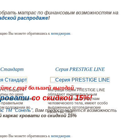
обрать матрас по финансовым возможностям на
адской распродаже
!
ацию Вы можете обратившись к
менеджерам
.
 Стандарт
Серия PRESTIGE LINE
йте с ещё большей выгодой —
 «Стандарт» -
Матрацы серии PRESTIGE LINE
Преимуще
упны по цене
обладают индивидуальным
соотноше
 кровати
со скидкой 15%!
печивают поддержку
подходом к разным участкам
Матрацы
в правильном
человеческого тела, имеют особо
ортопеди
ом положении во
выраженные ортопедические
полной б
с ТМ "Сонель"
, Вам предоставляется возможность
свойства. Пре...
степе...
 каркас кровати со скидкой 15%
ацию Вы можете обратившись к
менеджерам
.