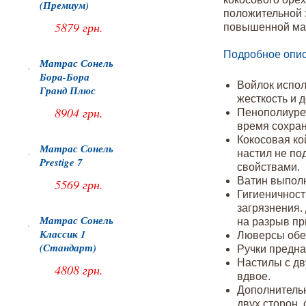
(Премиум)
положительной э
5879 грн.
повышенной мас
Подробное опис
Матрас Сонель
Бора-Бора
Войлок испол
Гранд Плюс
жесткость и 
8904 грн.
Пенополиурет
время сохран
Кокосовая ко
Матрас Сонель
настил не по
Prestige 7
свойствами.
Ватин выпол
5569 грн.
Гигиеничност
загрязнения.
Матрас Сонель
на разрыв пр
Классик 1
Люверсы обес
(Стандарт)
Ручки предна
Настилы с дв
4808 грн.
вдвое.
Дополнительн
двух сторон,