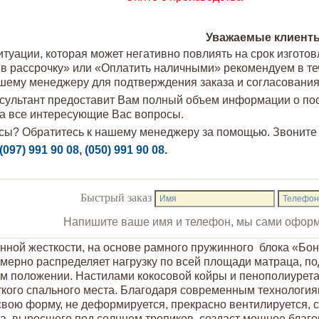
Уважаемые клиент
туации, которая может негативно повлиять на срок изготов
ь в рассрочку» или «Оплатить наличными» рекомендуем в те
ашему менеджеру для подтверждения заказа и согласования
ультант предоставит Вам полный объем информации о посту
на все интересующие Вас вопросы.
сы? Обратитесь к нашему менеджеру за помощью. Звоните с 
(097) 991 90 08
,
(050) 991 90 08
.
Быстрый заказ
Напишите ваше имя и телефон, мы сами оформ
ной жесткости, на основе рамного пружинного блока «Бонн
омерно распределяет нагрузку по всей площади матраца, п
м положении. Настилами кокосовой койры и пенополиурета
ткого спального места. Благодаря современным технологи
свою форму, не деформируется, прекрасно вентилируется, 
ха, выросшего под солнцем тропиков, создаст мощное благ