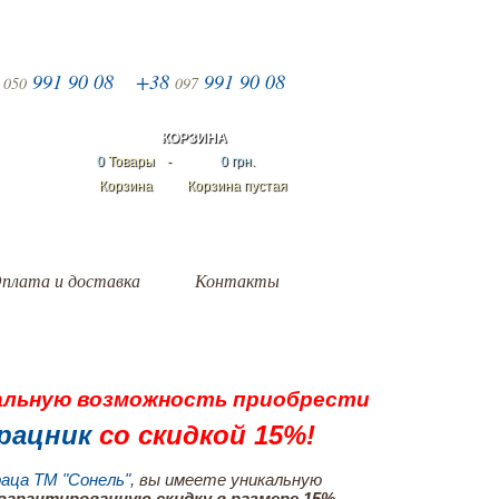
8
991 90 08
+38
991 90 08
050
097
КОРЗИНА
0
Товары
-
0 грн.
Корзина
Корзина пустая
плата и доставка
Контакты
альную возможность приобрести
рацник
со скидкой 15%!
аца ТМ "Сонель"
, вы имеете уникальную
гарантированную скидку в размере 15%