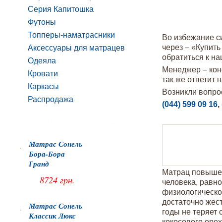
Серия Капитошка
Футоны
Топперы-наматрасники
Во избежание си
через – «Купит
Аксессуары для матрацев
обратиться к н
Одеяла
Менеджер – конс
Кровати
так же ответит 
Каркасы
Возникли вопро
Распродажа
(044) 599 09 16
,
Популярные товары
Матрас Сонель
Бора-Бора
Гранд
Матрац повышен
8724 грн.
человека, равн
физиологическо
достаточно жес
Матрас Сонель
годы не теряет 
Классик Люкс
кокосового оре