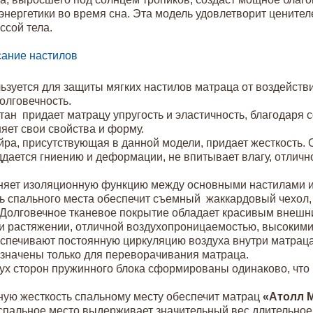
нергетики во время сна. Эта модель удовлетворит ценител
сой тела.
ание настилов
ьзуется для защиты мягких настилов матраца от воздейств
долговечность.
ан придает матрацу упругость и эластичность, благодаря
яет свои свойства и форму.
йра, присутствующая в данной модели, придает жесткость. О
ддается гниению и деформации, не впитывает влагу, отличн
няет изоляционную функцию между основными настилами и
ь спального места обеспечит съемный жаккардовый чехол,
 Долговечное тканевое покрытие обладает красивым внешн
и растяжении, отличной воздухопроницаемостью, высокими
печивают постоянную циркуляцию воздуха внутри матраца
значены только для переворачивания матраца.
ух сторон пружинного блока сформированы одинаково, что
ую жесткость спальному месту обеспечит матрац
«Атолл 
 спальное место выдерживает значительный вес длительное