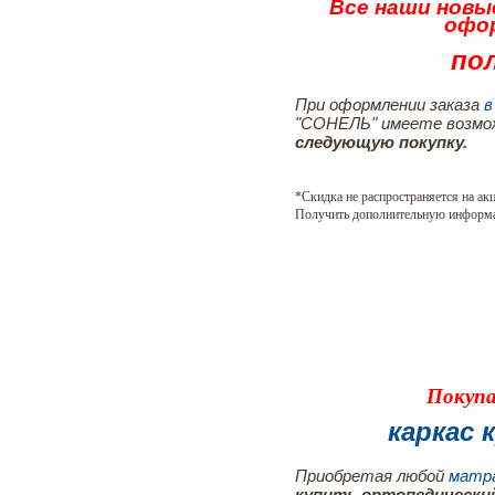
Все наши нов
офо
пол
При оформлении заказа
в
"СОНЕЛЬ" имеете возм
следующую покупку.
*Скидка не распространяется на ак
Получить дополнительную информ
Покупа
каркас
Приобретая любой
матра
купить ортопедический