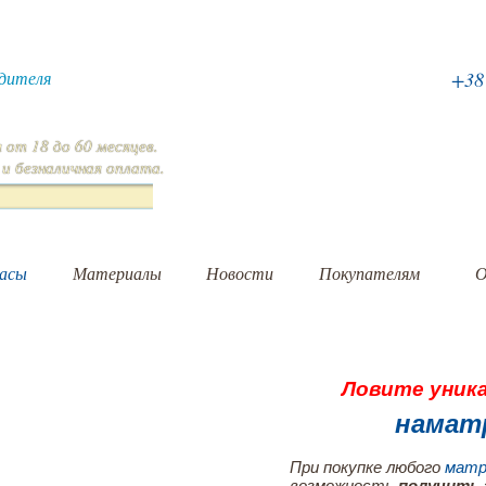
дителя
+3
я
от 18 до 60 месяцев.
 и безналичная
оплата
.
асы
Материалы
Новости
Покупателям
О
Ловите уник
намат
При покупке любого
матр
возможность
получить 