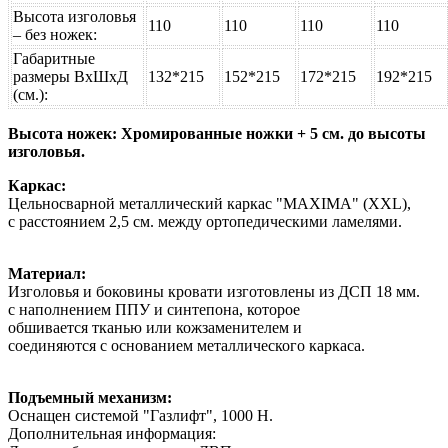
Высота изголовья
110
110
110
110
– без ножек:
Габаритные
размеры ВхШхД
132*215
152*215
172*215
192*215
(см.):
Высота ножек: Хромированные ножки + 5 см. до высоты
изголовья.
Каркас:
Цельносварной металлический каркас "MAXIMA" (XXL),
с расстоянием 2,5 см. между ортопедическими ламелями.
Материал:
Изголовья и боковины кровати изготовлены из ДСП 18 мм.
с наполнением ППУ и синтепона, которое
обшивается тканью или кожзаменителем и
соединяются с основанием металлического каркаса.
Подъемный механизм:
Оснащен системой "Газлифт", 1000 Н.
Дополнительная информация: