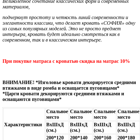
Великолепное сочетание классических форм и современных
материалов,
подчеркнут простоту и четкость линий современности и
элегантности классики, что делает кровать «СОФИЯ» одну
из самых популярных моделей. Это не просто предмет
интерьера, кровать будет идеально смотреться как в
современном, так и в классическом интерьере.
При покупке матраса с кроватью скидка на матрас 10%
ВНИМАНИЕ! *Изголовье кровати декорируется средними
втяжками в виде ромба и оснащается пуговицами*
*Царги кровати декорируются средними втяжками и
оснащаются пуговицами*
Спальное
Спальное
Спальное
Спальное
место
место
место
место
Характеристики
ВхШхД
ВхШхД
ВхШхД
ВхШхД
(см.)
(см.)
(см.)
(см.)
200*120
200*140
200*160
200*180