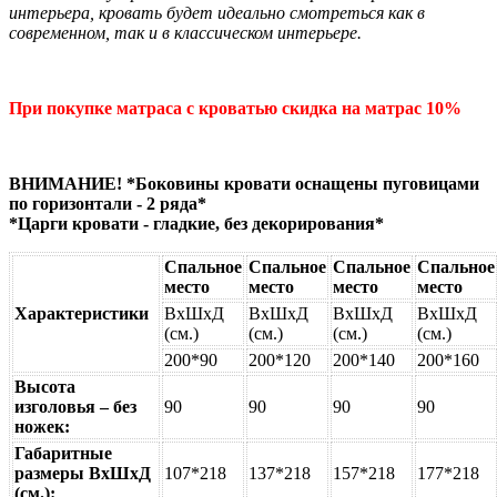
интерьера, кровать будет идеально смотреться как в
современном, так и в классическом интерьере.
При покупке матраса с кроватью скидка на матрас 10%
ВНИМАНИЕ! *Боковины кровати оснащены пуговицами
по горизонтали - 2 ряда*
*Царги кровати - гладкие, без декорирования*
Спальное
Спальное
Спальное
Спальное
место
место
место
место
Характеристики
ВхШхД
ВхШхД
ВхШхД
ВхШхД
(см.)
(см.)
(см.)
(см.)
200*90
200*120
200*140
200*160
Высота
изголовья – без
90
90
90
90
ножек:
Габаритные
размеры ВхШхД
107*218
137*218
157*218
177*218
(см.):