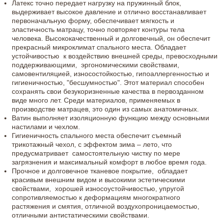
Латекс точно передает нагрузку на пружинный блок,
выдерживает высокое давление и отлично восстанавливает
первоначальную форму, обеспечивает мягкость и
эластичность матрацу, точно повторяет контуры тела
человека. Высококачественный и долговечный, он обеспечит
прекрасный микроклимат спального места. Обладает
устойчивостью к воздействию внешней среды, превосходными
поддерживающими, эргономическими свойствами,
самовентиляцией, износостойкостью, гипоаллергенностью и
гигиеничностью, "бесшумностью". Этот материал способен
сохранять свои безукоризненные качества в первозданном
виде много лет. Среди материалов, применяемых в
производстве матрацев, это один из самых анатомичных.
Ватин выполняет изоляционную функцию между основными
настилами и чехлом.
Гигиеничность спального места обеспечит съемный
трикотажный чехол, с эффектом зима – лето, что
предусматривает самостоятельную чистку по мере
загрязнения и максимальный комфорт в любое время года.
Прочное и долговечное тканевое покрытие, обладает
красивым внешним видом и высокими эстетическими
свойствами, хорошей износоустойчивостью, упругой
сопротивляемостью к деформациям многократного
растяжения и смятия, отличной воздухопроницаемостью,
отличными антистатическими свойствами.