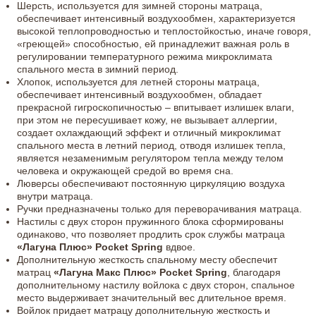
Шерсть, используется для зимней стороны матраца,
обеспечивает интенсивный воздухообмен, характеризуется
высокой теплопроводностью и теплостойкостью, иначе говоря,
«греющей» способностью, ей принадлежит важная роль в
регулировании температурного режима микроклимата
спального места в зимний период.
Хлопок, используется для летней стороны матраца,
обеспечивает интенсивный воздухообмен, обладает
прекрасной гигроскопичностью – впитывает излишек влаги,
при этом не пересушивает кожу, не вызывает аллергии,
создает охлаждающий эффект и отличный микроклимат
спального места в летний период, отводя излишек тепла,
является незаменимым регулятором тепла между телом
человека и окружающей средой во время сна.
Люверсы обеспечивают постоянную циркуляцию воздуха
внутри матраца.
Ручки предназначены только для переворачивания матраца.
Настилы с двух сторон пружинного блока сформированы
одинаково, что позволяет продлить срок службы матраца
«Лагуна Плюс» Pocket Spring
вдвое.
Дополнительную жесткость спальному месту обеспечит
матрац
«Лагуна Макс Плюс» Pocket Spring
, благодаря
дополнительному настилу войлока с двух сторон, спальное
место выдерживает значительный вес длительное время.
Войлок придает матрацу дополнительную жесткость и