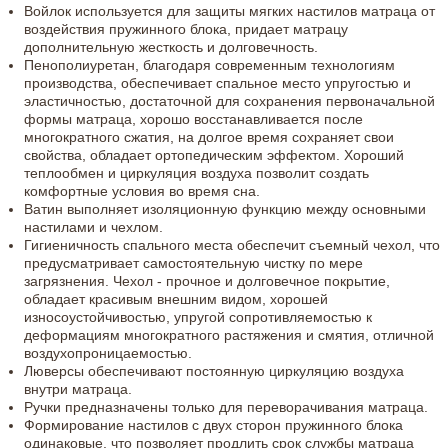
Войлок используется для защиты мягких настилов матраца от
воздействия пружинного блока, придает матрацу
дополнительную жесткость и долговечность.
Пенополиуретан, благодаря современным технологиям
производства, обеспечивает спальное место упругостью и
эластичностью, достаточной для сохранения первоначальной
формы матраца, хорошо восстанавливается после
многократного сжатия, на долгое время сохраняет свои
свойства, обладает ортопедическим эффектом. Хороший
теплообмен и циркуляция воздуха позволит создать
комфортные условия во время сна.
Ватин выполняет изоляционную функцию между основными
настилами и чехлом.
Гигиеничность спального места обеспечит съемный чехол, что
предусматривает самостоятельную чистку по мере
загрязнения. Чехол - прочное и долговечное покрытие,
обладает красивым внешним видом, хорошей
износоустойчивостью, упругой сопротивляемостью к
деформациям многократного растяжения и смятия, отличной
воздухопроницаемостью.
Люверсы обеспечивают постоянную циркуляцию воздуха
внутри матраца.
Ручки предназначены только для переворачивания матраца.
Формирование настилов с двух сторон пружинного блока
одинаковые, что позволяет продлить срок службы матраца