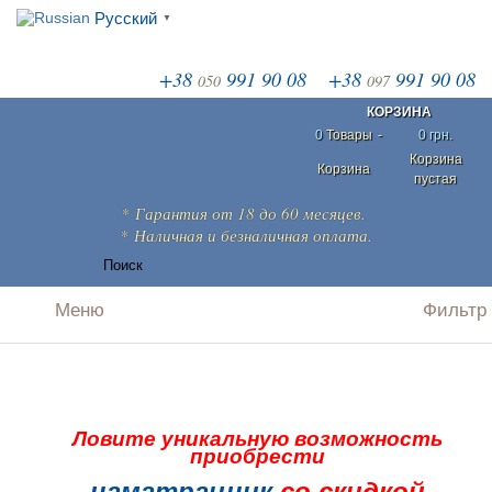
Русский
▼
+38
991 90 08
+38
991 90 08
050
097
КОРЗИНА
0
Товары
-
0 грн.
Корзина
Корзина
пустая
*
Гарантия
от 18 до 60 месяцев.
* Наличная и безналичная
оплата
.
Ловите уникальную возможность
приобрести
наматрацник
со скидкой