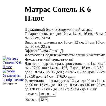
Матрас Сонель K 6
Плюс
Пружинный блок
:
Беспружинный матрас
Габаритная высота до
:
12 см, 14 см, 16 см, 18 см, 
см, 22 см, 24 см
Высота наполнения до
:
10 см, 12 см, 14 см, 16 см,
см, 20 см, 22 см
Эффект "Зима-Лето"
:
Да
Жесткость
:
Средняя жесткость/ ближе к жесткому
Чехол
:
съемный трикотажный
Для нестандартных размеров стоимость 1 м. кв.
:
1
см - 97,90 дол.; 14 см - 105,17 дол.; 16 см - 113,60
дол.; 18 см - 122,12 дол.; 20 см - 158,95 дол.; 22 см 
Увеличить
167,50 дол.; 24 см - 176,05 дол.;
изображение
Рекомендованная нагрузка
:
12 см - до 90 кг; 14 см
Рейтинг:
до 90 кг; 16 см - до 100 кг; 18 см - до 110 кг; 20 см 
до 120 кг; 22 см - до 120 кг; 24 см - до 130 кг
Размер:
Высота: