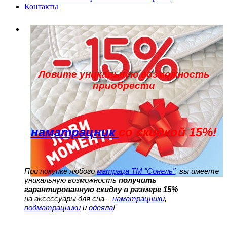
Контакты
Ловите уникальную возможность
приобрести
наматрацник
со скидкой 15%!
При покупке любого
матраца ТМ "Сонель"
, вы имеете
уникальную возможность
получить
гарантированную скидку в размере 15%
на аксессуары для сна –
наматрацники
,
подматрацники
и
одеяла
!