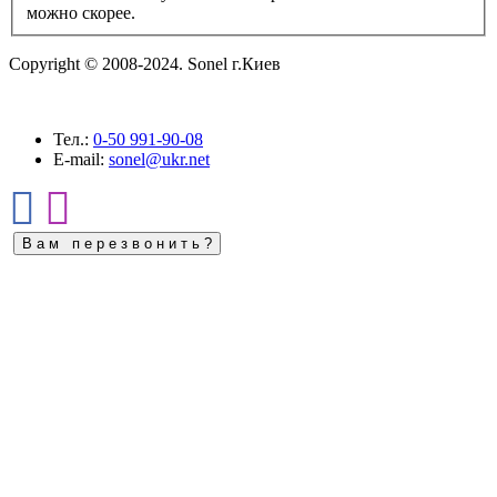
можно скорее.
Copyright © 2008-2024. Sonel г.Киев
Тел.:
0-50
991-90-08
E-mail:
sonel@ukr.net
В а м п е р е з в о н и т ь ?