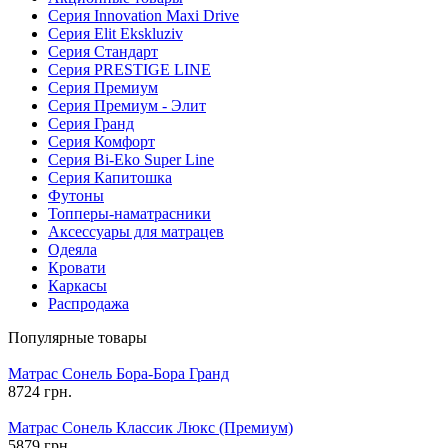
Серия Innovation Maxi Drive
Серия Elit Ekskluziv
Серия Стандарт
Серия PRESTIGE LINE
Серия Премиум
Серия Премиум - Элит
Серия Гранд
Серия Комфорт
Серия Bi-Eko Super Line
Серия Капитошка
Футоны
Топперы-наматрасники
Аксессуары для матрацев
Одеяла
Кровати
Каркасы
Распродажа
Популярные товары
Матрас Сонель Бора-Бора Гранд
8724 грн.
Матрас Сонель Классик Люкс (Премиум)
5879 грн.