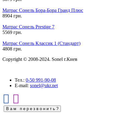
Матрас Сонель Бора-Бора Гранд Плюс
8904 грн.
Матрас Сонель Prestige 7
5569 грн.
Матрас Сонель Классик 1 (Стандарт)
4808 грн.
Copyright © 2008-2024. Sonel г.Киев
Тел.:
0-50
991-90-08
E-mail:
sonel@ukr.net
В а м п е р е з в о н и т ь ?