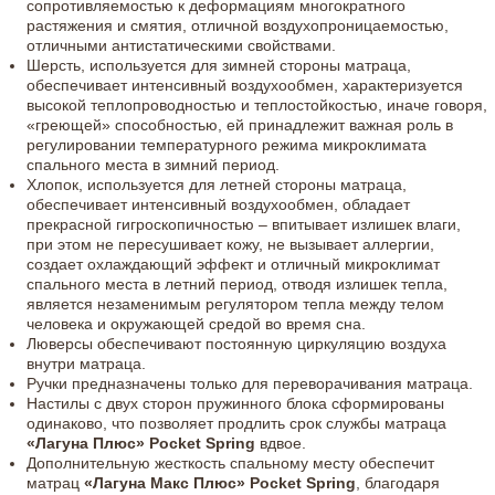
сопротивляемостью к деформациям многократного
растяжения и смятия, отличной воздухопроницаемостью,
отличными антистатическими свойствами.
Шерсть, используется для зимней стороны матраца,
обеспечивает интенсивный воздухообмен, характеризуется
высокой теплопроводностью и теплостойкостью, иначе говоря,
«греющей» способностью, ей принадлежит важная роль в
регулировании температурного режима микроклимата
спального места в зимний период.
Хлопок, используется для летней стороны матраца,
обеспечивает интенсивный воздухообмен, обладает
прекрасной гигроскопичностью – впитывает излишек влаги,
при этом не пересушивает кожу, не вызывает аллергии,
создает охлаждающий эффект и отличный микроклимат
спального места в летний период, отводя излишек тепла,
является незаменимым регулятором тепла между телом
человека и окружающей средой во время сна.
Люверсы обеспечивают постоянную циркуляцию воздуха
внутри матраца.
Ручки предназначены только для переворачивания матраца.
Настилы с двух сторон пружинного блока сформированы
одинаково, что позволяет продлить срок службы матраца
«Лагуна Плюс» Pocket Spring
вдвое.
Дополнительную жесткость спальному месту обеспечит
матрац
«Лагуна Макс Плюс» Pocket Spring
, благодаря