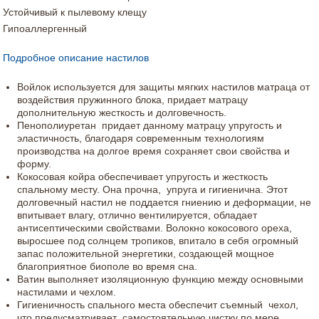
Устойчивый к пылевому клещу
Гипоаллергенный
Подробное описание настилов
Войлок используется для защиты мягких настилов матраца от
воздействия пружинного блока, придает матрацу
дополнительную жесткость и долговечность.
Пенополиуретан придает данному матрацу упругость и
эластичность, благодаря современным технологиям
производства на долгое время сохраняет свои свойства и
форму.
Кокосовая койра обеспечивает упругость и жесткость
спальному месту. Она прочна, упруга и гигиенична. Этот
долговечный настил не поддается гниению и деформации, не
впитывает влагу, отлично вентилируется, обладает
антисептическими свойствами. Волокно кокосового ореха,
выросшее под солнцем тропиков, впитало в себя огромный
запас положительной энергетики, создающей мощное
благоприятное биополе во время сна.
Ватин выполняет изоляционную функцию между основными
настилами и чехлом.
Гигиеничность спального места обеспечит съемный чехол,
что предусматривает самостоятельную чистку по мере