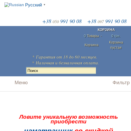
Русский
▼
+38
991 90 08
+38
991 90 08
050
097
КОРЗИНА
0
Товары
-
0 грн.
Корзина
Корзина
пустая
*
Гарантия
от 18 до 60 месяцев.
* Наличная и безналичная
оплата
.
Ловите уникальную возможность
приобрести
наматрацник
со скидкой