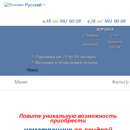
Русский
▼
+38
991 90 08
+38
991 90 08
050
097
КОРЗИНА
0
Товары
-
0 грн.
Корзина
Корзина
пустая
*
Гарантия
от 18 до 60 месяцев.
* Наличная и безналичная
оплата
.
Ловите уникальную возможность
приобрести
наматрацник
со скидкой