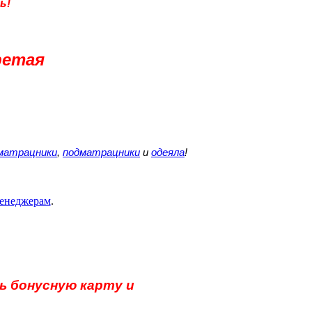
ь!
ретая
матрацники
,
подматрацники
и
одеяла
!
енеджерам
.
 бонусную карту и