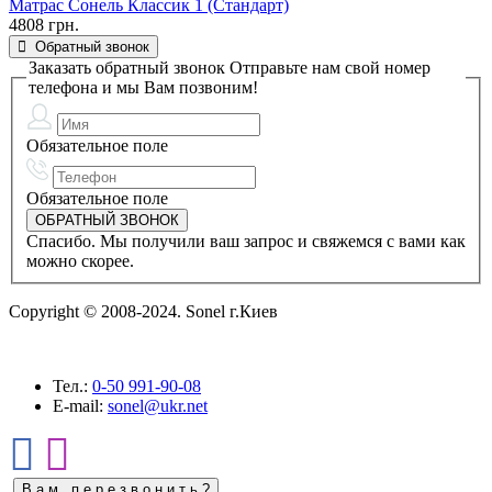
Матрас Сонель Классик 1 (Стандарт)
4808 грн.
Обратный звонок
Заказать обратный звонок
Отправьте нам свой номер
телефона и мы Вам позвоним!
Обязательное поле
Обязательное поле
Спасибо. Мы получили ваш запрос и свяжемся с вами как
можно скорее.
Copyright © 2008-2024. Sonel г.Киев
Тел.:
0-50
991-90-08
E-mail:
sonel@ukr.net
В а м п е р е з в о н и т ь ?