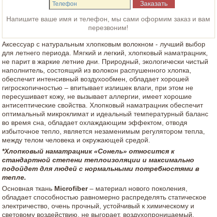
Напишите ваше имя и телефон, мы сами оформим заказ и вам
перезвоним!
Аксессуар с натуральным хлопковым волокном - лучший выбор
для летнего периода. Мягкий и легкий, хлопковый наматрацник,
не парит в жаркие летние дни. Природный, экологически чистый
наполнитель, состоящий из волокон распушенного хлопка,
обеспечит интенсивный воздухообмен, обладает хорошей
гигроскопичностью – впитывает излишек влаги, при этом не
пересушивает кожу, не вызывает аллергии, имеет хорошие
антисептические свойства. Хлопковый наматрацник обеспечит
оптимальный микроклимат и идеальный температурный баланс
во время сна, обладает охлаждающим эффектом, отводя
избыточное тепло, является незаменимым регулятором тепла,
между телом человека и окружающей средой.
*Хлопковый наматрацник «Сонель» относится к
стандартной степени теплоизоляции и максимально
подойдет для людей с нормальными потребностями в
тепле.
Основная ткань
Microfiber
– материал нового поколения,
обладает способностью равномерно распределять статическое
электричество, очень прочный, устойчивый к химическому и
световому воздействию, не выгорает, воздухопроницаемый,