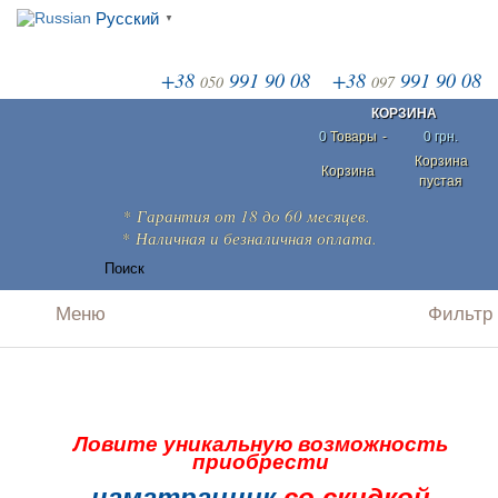
Русский
▼
+38
991 90 08
+38
991 90 08
050
097
КОРЗИНА
0
Товары
-
0 грн.
Корзина
Корзина
пустая
*
Гарантия
от 18 до 60 месяцев.
* Наличная и безналичная
оплата
.
Ловите уникальную возможность
приобрести
наматрацник
со скидкой