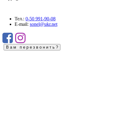
Тел.:
0-50
991-90-08
E-mail:
sonel@ukr.net
В а м п е р е з в о н и т ь ?