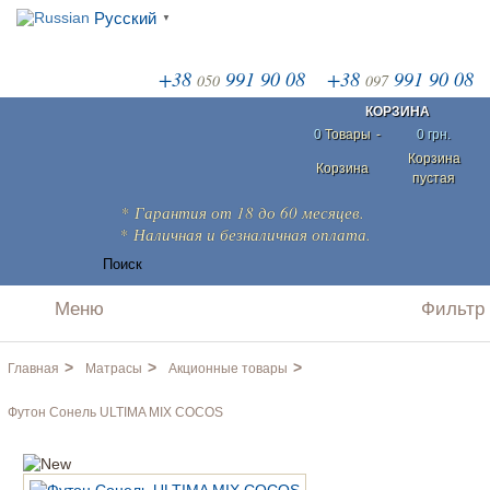
Русский
▼
+38
991 90 08
+38
991 90 08
050
097
КОРЗИНА
0
Товары
-
0 грн.
Корзина
Корзина
пустая
*
Гарантия
от 18 до 60 месяцев.
* Наличная и безналичная
оплата
.
>
>
>
Главная
Матрасы
Акционные товары
Футон Сонель ULTIMA MIX COCOS