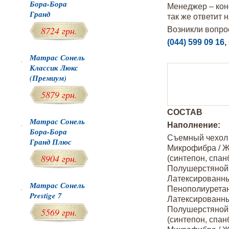
Бора-Бора
Менеджер – конс
Гранд
так же ответит 
8724 грн.
Возникли вопро
(044) 599 09 16
,
Матрас Сонель
Классик Люкс
(Премиум)
5879 грн.
СОСТАВ
Матрас Сонель
Наполнение:
Бора-Бора
Съемный чехол
Гранд Плюс
Микрофибра / Ж
8904 грн.
(синтепон, спан
Полушерстяной
Латексированны
Матрас Сонель
Пенополиурета
Prestige 7
Латексированны
Полушерстяной
5569 грн.
(синтепон, спан