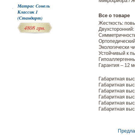
Микрофибра / Ж
Матрас Сонель
Классик 1
Все о товаре
(Стандарт)
Жесткость: пов
4808 грн.
Двухсторонний:
Симметричность
Ортопедически
Экологически ч
Устойчивый к п
Гипоаллергенн
Гарантия – 12 
Габаритная высот
Габаритная высот
Габаритная высот
Габаритная высот
Габаритная высот
Габаритная высот
Предла