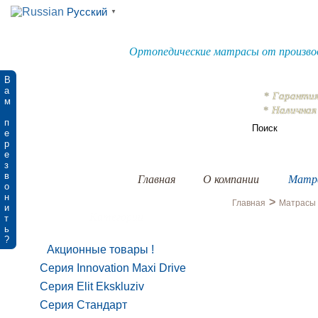
Русский
▼
Ортопедические матрасы от произво
В
а
*
Гаранти
м
* Наличная
п
е
р
е
з
в
Главная
О компании
Матр
о
н
>
Главная
Матрасы
и
Категории
т
ь
?
Акционные товары
Серия Innovation Maxi Drive
Серия Elit Ekskluziv
Серия Стандарт