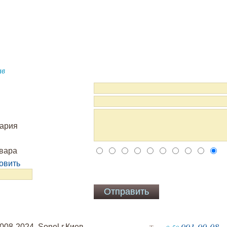
ыв
тария
овара
овить
991-90-08
008-2024. Sonel г.Киев