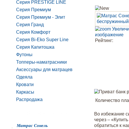
Серия PRESTIGE LINE
Серия Премиум
Серия Премиум - Элит
Серия Гранд
Увеличи
Серия Комфорт
изображение
Серия Bi-Eko Super Line
Рейтинг:
Серия Капитошка
Футоны
Топперы-наматрасники
Аксессуары для матрацев
Одеяла
Кровати
Каркасы
Распродажа
Количество плат
Популярные товары
Во избежание си
через – «Купит
Матрас Сонель
обратиться к н