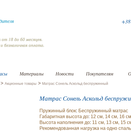
дителя
+3
я
от 18 до 60 месяцев.
 и безналичная
оплата
.
асы
Материалы
Новости
Покупателям
О
>
>
Акционные товары
Матрас Сонель Аскольд беспружинный
Матрас Сонель Аскольд беспруж
Пружинный блок
:
Беспружинный матрас
Габаритная высота до
:
12 см, 14 см, 16 см
Высота наполнения до
:
11 см, 13 см, 15 с
Рекомендованная нагрузка
на одно спал