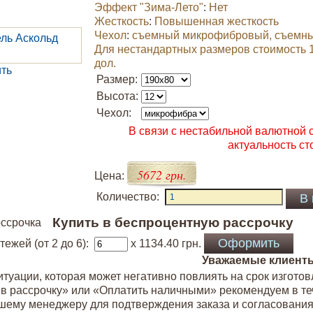
Эффект "Зима-Лето"
:
Нет
Жесткость
:
Повышенная жесткость
Чехол
:
съемный микрофибровый, съемн
Для нестандартных размеров стоимость 1 
дол.
ть
Размер:
Высота:
Чехол:
В связи с нестабильной валютной 
актуальность ст
5672 грн.
Цена:
Количество:
Купить в беспроцентную рассрочку
ежей (от 2 до 6):
x 1134.40
грн.
Уважаемые клиент
туации, которая может негативно повлиять на срок изготов
ь в рассрочку» или «Оплатить наличными» рекомендуем в те
ашему менеджеру для подтверждения заказа и согласования