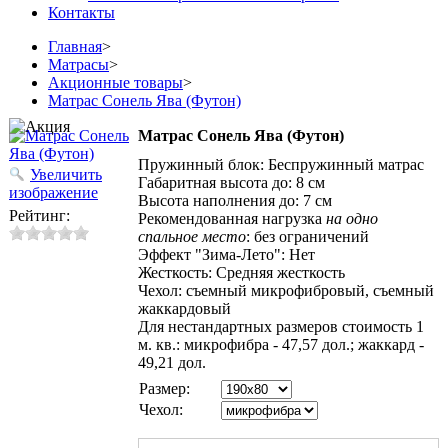
Контакты
Главная
>
Матрасы
>
Акционные товары
>
Матрас Сонель Ява (Футон)
Матрас Сонель Ява (Футон)
Пружинный блок
:
Беспружинный матрас
Увеличить
Габаритная высота до
:
8 см
изображение
Высота наполнения до
:
7 см
Рейтинг:
Рекомендованная нагрузка
на одно
спальное место
:
без ограничений
Эффект "Зима-Лето"
:
Нет
Жесткость
:
Средняя жесткость
Чехол
:
съемный микрофибровый, съемный
жаккардовый
Для нестандартных размеров стоимость 1
м. кв.
:
микрофибра - 47,57 дол.; жаккард -
49,21 дол.
Размер:
Чехол: