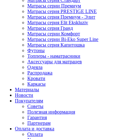
Матрасы серия Стандарт
Матрасы серии Премиум
Матрасы серия PRESTIGE LINE
Матрасы серия Премиум - Элит
Матрасы серия Elit Ekskluziv
Матрасы серия Гранд
Матрасы серии Комфорт
Матрасы серии Bi-Eko Super Line
Матрасы серия Капитошка
Футоны
Топперы - наматрасники
Аксессуары для матрацев
Одеяла
Распродажа
Кровати
Каркасы
Материалы
Новости
Покупателям
Советы
Полезная информация
Гарантия
Партнерам
Оплата и доставка
Оплата